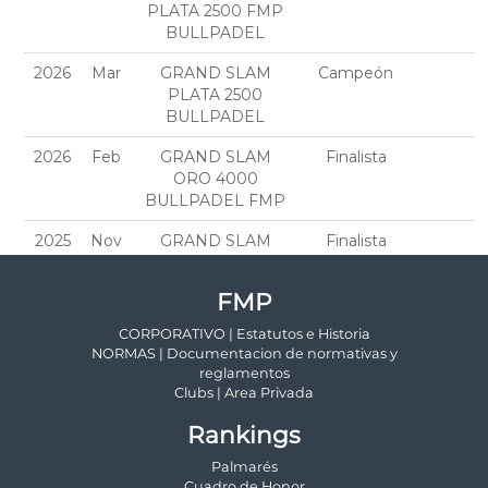
FMP
CORPORATIVO | Estatutos e Historia
NORMAS | Documentacion de normativas y
reglamentos
Clubs | Area Privada
Rankings
Palmarés
Cuadro de Honor