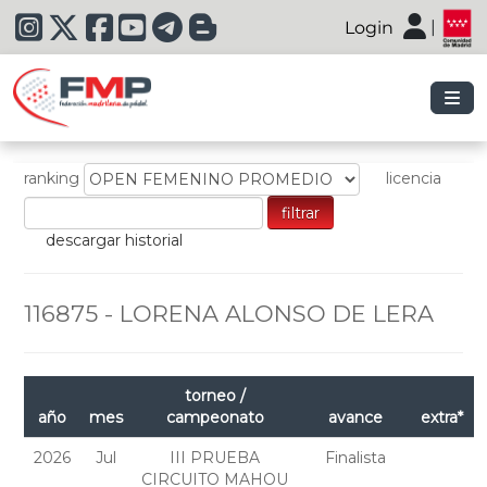
|
Login
|