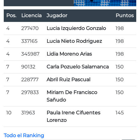
Pos.
Licencia
Jugador
Puntos
4
277470
Lucia Izquierdo Gonzalo
198
4
337165
Lucia Nieto Rodriguez
198
4
345987
Lidia Moreno Arias
198
7
90132
Carla Pozuelo Salamanca
150
7
228777
Abril Ruiz Pascual
150
7
297833
Miriam De Francisco
150
Sañudo
10
31963
Paula Irene Cifuentes
145
Lorenzo
Todo el Ranking