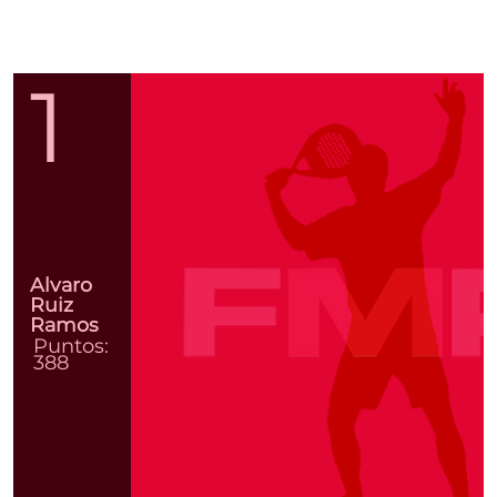
1
Alvaro
Ruiz
Ramos
Puntos:
388