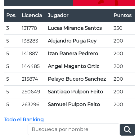
Pos.
Licencia
Jugador
Puntos
3
131778
Lucas Miranda Santos
350
5
138283
Alejandro Puga Rey
200
5
141887
Izan Ranera Pedrero
200
5
144485
Angel Maganto Ortiz
200
5
215874
Pelayo Bucero Sanchez
200
5
250649
Santiago Pulpon Feito
200
5
263296
Samuel Pulpon Feito
200
Todo el Ranking