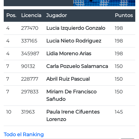
Pos.
Licencia
Jugador
Puntos
4
277470
Lucia Izquierdo Gonzalo
198
4
337165
Lucia Nieto Rodriguez
198
4
345987
Lidia Moreno Arias
198
7
90132
Carla Pozuelo Salamanca
150
7
228777
Abril Ruiz Pascual
150
7
297833
Miriam De Francisco
150
Sañudo
10
31963
Paula Irene Cifuentes
145
Lorenzo
Todo el Ranking