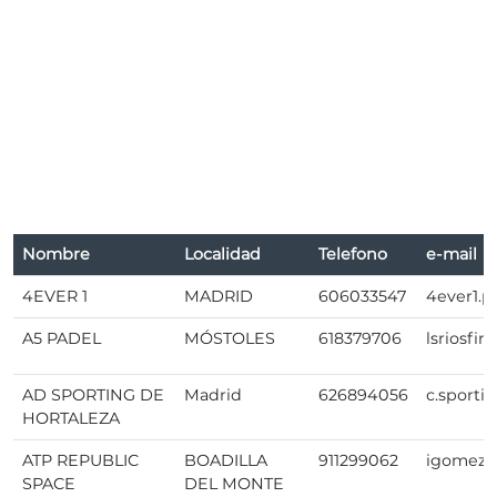
Nombre
Localidad
Telefono
e-mail
4EVER 1
MADRID
606033547
4ever1.
A5 PADEL
MÓSTOLES
618379706
lsriosfi
AD SPORTING DE
Madrid
626894056
c.sport
HORTALEZA
ATP REPUBLIC
BOADILLA
911299062
igomez@
SPACE
DEL MONTE