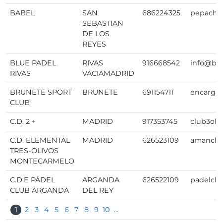
BABEL
SAN
686224325
pepacho
SEBASTIAN
DE LOS
REYES
BLUE PADEL
RIVAS
916668542
info@blu
RIVAS
VACIAMADRID
BRUNETE SPORT
BRUNETE
691154711
encarga
CLUB
C.D. 2 +
MADRID
917353745
club3ol
C.D. ELEMENTAL
MADRID
626523109
amanch
TRES-OLIVOS
MONTECARMELO
C.D.E PÁDEL
ARGANDA
626522109
padelcl
CLUB ARGANDA
DEL REY
1
2
3
4
5
6
7
8
9
10
...