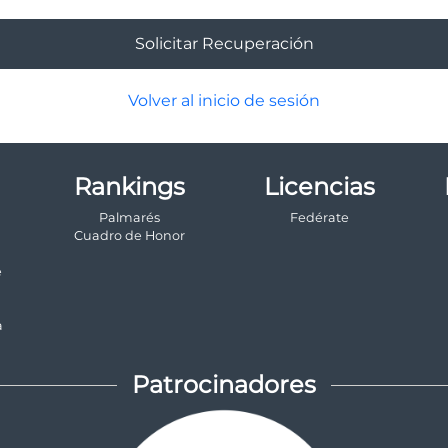
Volver al inicio de sesión
Rankings
Licencias
Palmarés
Fedérate
a
Cuadro de Honor
e
a
Patrocinadores