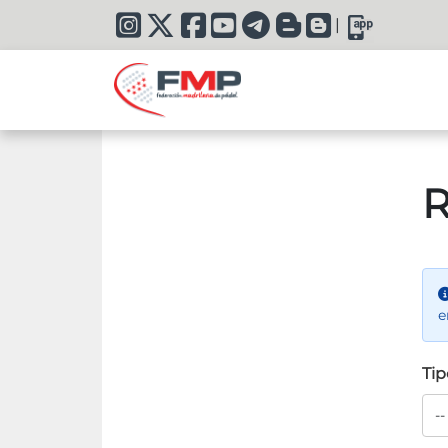
|
R
e
Tip