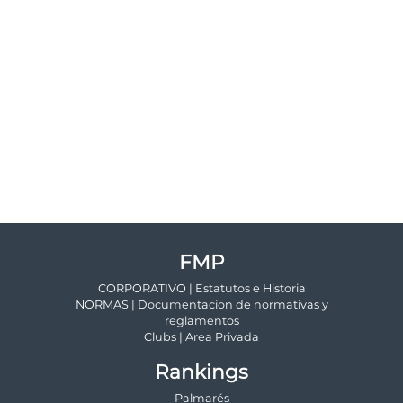
FMP
CORPORATIVO | Estatutos e Historia
NORMAS | Documentacion de normativas y
reglamentos
Clubs | Area Privada
Rankings
Palmarés